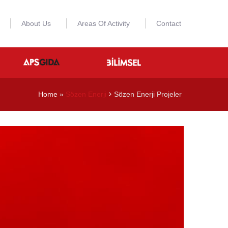
About Us
Areas Of Activity
Contact
Home
»
Sözen Enerji
Sözen Enerji Projeler