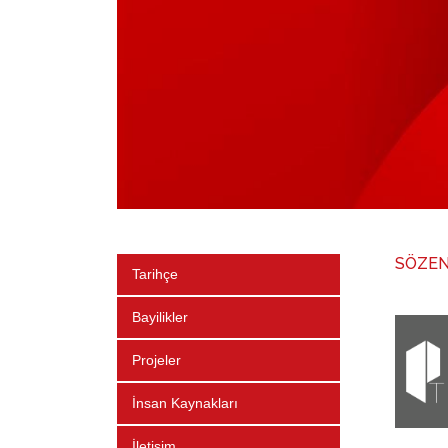
SÖZEN
Tarihçe
Bayilikler
Projeler
İnsan Kaynakları
İletişim