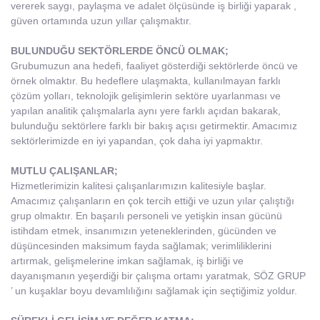
vererek saygı, paylaşma ve adalet ölçüsünde iş birliği yaparak ,
güven ortamında uzun yıllar çalışmaktır.
BULUNDUĞU SEKTÖRLERDE ÖNCÜ OLMAK;
Grubumuzun ana hedefi, faaliyet gösterdiği sektörlerde öncü ve
örnek olmaktır. Bu hedeflere ulaşmakta, kullanılmayan farklı
çözüm yolları, teknolojik gelişimlerin sektöre uyarlanması ve
yapılan analitik çalışmalarla aynı yere farklı açıdan bakarak,
bulunduğu sektörlere farklı bir bakış açısı getirmektir. Amacımız
sektörlerimizde en iyi yapandan, çok daha iyi yapmaktır.
MUTLU ÇALIŞANLAR;
Hizmetlerimizin kalitesi çalışanlarımızın kalitesiyle başlar.
Amacımız çalışanların en çok tercih ettiği ve uzun yılar çalıştığı
grup olmaktır. En başarılı personeli ve yetişkin insan gücünü
istihdam etmek, insanımızın yeteneklerinden, gücünden ve
düşüncesinden maksimum fayda sağlamak; verimliliklerini
artırmak, gelişmelerine imkan sağlamak, iş birliği ve
dayanışmanın yeşerdiği bir çalışma ortamı yaratmak, SÖZ GRUP
’ un kuşaklar boyu devamlılığını sağlamak için seçtiğimiz yoldur.