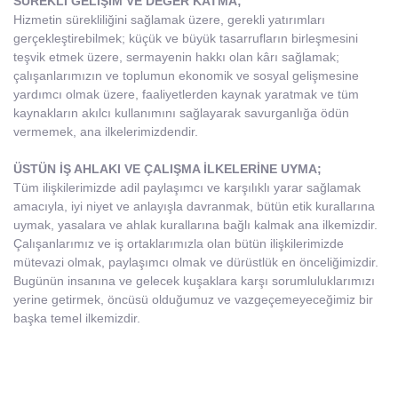
SÜREKLİ GELİŞİM VE DEĞER KATMA;
Hizmetin sürekliliğini sağlamak üzere, gerekli yatırımları
gerçekleştirebilmek; küçük ve büyük tasarrufların birleşmesini
teşvik etmek üzere, sermayenin hakkı olan kârı sağlamak;
çalışanlarımızın ve toplumun ekonomik ve sosyal gelişmesine
yardımcı olmak üzere, faaliyetlerden kaynak yaratmak ve tüm
kaynakların akılcı kullanımını sağlayarak savurganlığa ödün
vermemek, ana ilkelerimizdendir.
ÜSTÜN İŞ AHLAKI VE ÇALIŞMA İLKELERİNE UYMA;
Tüm ilişkilerimizde adil paylaşımcı ve karşılıklı yarar sağlamak
amacıyla, iyi niyet ve anlayışla davranmak, bütün etik kurallarına
uymak, yasalara ve ahlak kurallarına bağlı kalmak ana ilkemizdir.
Çalışanlarımız ve iş ortaklarımızla olan bütün ilişkilerimizde
mütevazi olmak, paylaşımcı olmak ve dürüstlük en önceliğimizdir.
Bugünün insanına ve gelecek kuşaklara karşı sorumluluklarımızı
yerine getirmek, öncüsü olduğumuz ve vazgeçemeyeceğimiz bir
başka temel ilkemizdir.