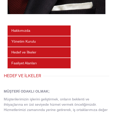
Hakkımızda
Yönetim Kurulu
Hedef ve İlkeler
Faaliyet Alanları
HEDEF VE İLKELER
MÜŞTERİ ODAKLI OLMAK;
Müşterilerimizin işlerini geliştirmek, onların beklenti ve
ihtiyaçlarına en üst seviyede hizmet vermek önceliğimizdir.
Hizmetlerimizi zamanında yerine getirerek, iş ortaklarımıza değer