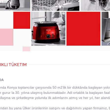
IKLI TÜKETIM
DA
ında Konya toptancılar çarşısında 50 m2’lik bir dükkânda başlayan yo
r gurur la 30. yılına ulaşmış bulunmaktadır. Adi ortaklık la başlayan faa
laşma ve şirketleşme yolunda ilk adımlarını atmış ve her yıl, her alanda
ından bu yana Ülker ürünlerinin satışını ve dağıtımını yapan firmamız, b