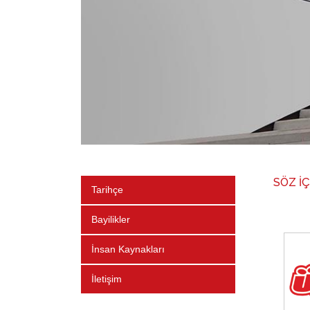
SÖZ İ
Tarihçe
Bayilikler
İnsan Kaynakları
İletişim