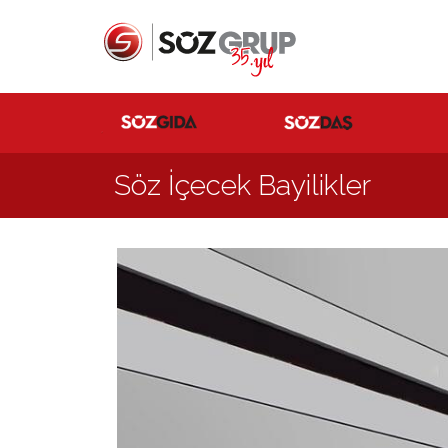
Söz İçecek Bayilikler