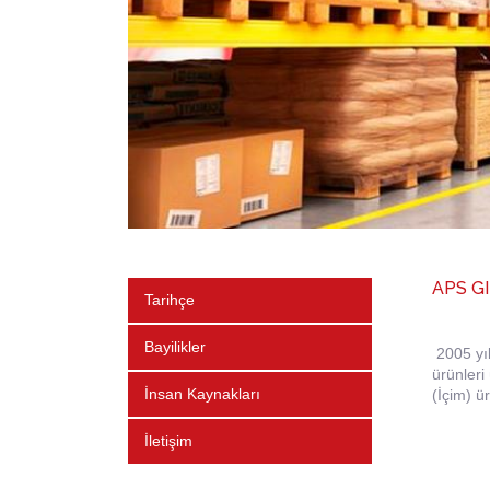
APS G
Tarihçe
Bayilikler
2005 yıl
ürünleri
İnsan Kaynakları
(İçim) ü
İletişim