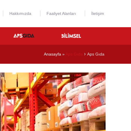
Hakkımızda
Faaliyet Alanları
İletişim
Anasayfa
»
Aps Gıda
Aps Gıda